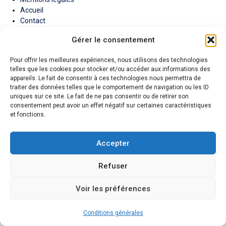
Accueil
Contact
A propos
Gérer le consentement
Pour offrir les meilleures expériences, nous utilisons des technologies
Déplacement
telles que les cookies pour stocker et/ou accéder aux informations des
Capbreton
appareils. Le fait de consentir à ces technologies nous permettra de
Hossegor
traiter des données telles que le comportement de navigation ou les ID
Labenne
uniques sur ce site. Le fait de ne pas consentir ou de retirer son
et alentours
consentement peut avoir un effet négatif sur certaines caractéristiques
et fonctions.
Bayonne
Anglet
Biarritz
Téléphone
Accepter
07 79 49 24 92
atelierdulien40@gmail.com
Refuser
2025 Copyright * Tous droits réservés * Réalisé par
Voir les préférences
l'agence SEO Akweb
Conditions générales