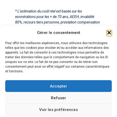
* L’estimation du coût réel est basée sur les
exonérations pour les + de 70 ans, AEEH, invalidité
80%, recours tiers personne, prestation compensation
du handicap, allocation personnalisée d’autonomie
Gérer le consentement
dans une limite de 12 000€ par an (salaires +
cotisations sociales).
Pour offrir les meilleures expériences, nous utilisons des technologies
telles que les cookies pour stocker et/ou accéder aux informations des
appareils. Le fait de consentir à ces technologies nous permettra de
traiter des données telles que le comportement de navigation ou les ID
Déplacement
uniques sur ce site. Le fait de ne pas consentir ou de retirer son
Capbreton
consentement peut avoir un effet négatif sur certaines caractéristiques
Hossegor
et fonctions.
Labenne
et alentours
Accepter
Bayonne
Anglet
Biarritz
Refuser
Téléphone
07 79 49 24 92
atelierdulien40@gmail.com
Voir les préférences