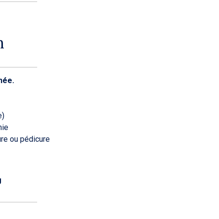
h
née.
e)
nie
ure ou pédicure
U