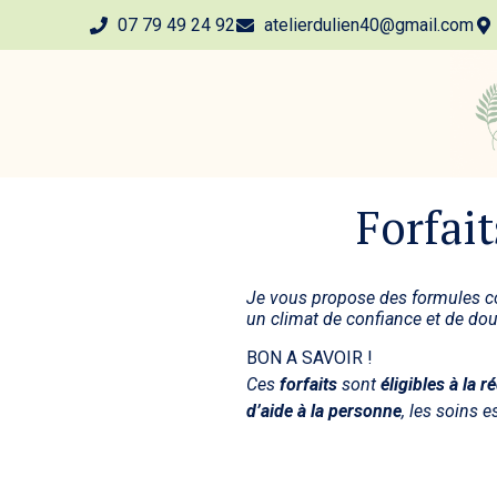
07 79 49 24 92
atelierdulien40@gmail.com
Forfai
Je vous propose des formules 
un climat de confiance et de dou
BON A SAVOIR !
Ces
forfaits
sont
éligibles à la 
d’aide à la personne
, les soins 