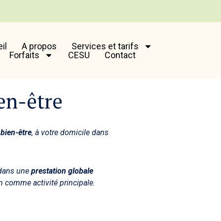
il
A propos
Services et tarifs
Forfaits
CESU
Contact
en-être
 bien-être
, à votre domicile dans
t dans une
prestation globale
n comme activité principale.