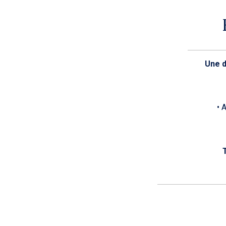
Une d
• 
T