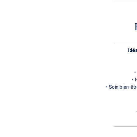
Idé
•
• 
• Soin bien-êt