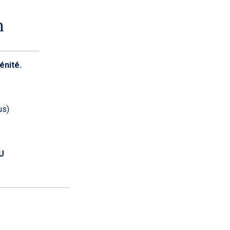
h
énité.
us)
U