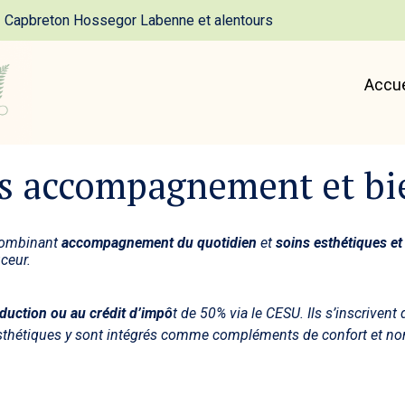
Capbreton Hossegor Labenne et alentours
Accue
ts accompagnement et bi
combinant
accompagnement du quotidien
et
soins esthétiques et
ceur.
réduction ou au crédit d’impô
t de 50% via le CESU
. Ils s’inscriven
esthétiques y sont intégrés comme
compléments de confort
et no