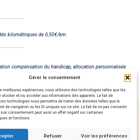
tés kilométriques de 0,50€/km.
estation compensation du handicap, allocation personnalisée
Gérer le consentement
les meilleures expériences, nous utilisons des technologies telles que les
 stocker et/ou accéder aux informations des appareils. Le fait de
ces technologies nous permettra de traiter des données telles que le
Plan du site
 de navigation ou les ID uniques sur ce site. Le fait de ne pas consentir
r son consentement peut avoir un effet négatif sur certaines
Politique de confidentialité
ail.com
ques et fonctions.
Mentions légales
cepter
Refuser
Voir les préférences
Conditions générales