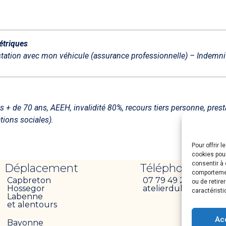
étriques
ation avec mon véhicule (assurance professionnelle) – Indemni
les + de 70 ans, AEEH, invalidité 80%, recours tiers personne, pr
tions sociales).
Pour offrir 
cookies pour
consentir à 
Déplacement
Téléphone
comportement
Capbreton
07 79 49 24 92
ou de retire
Hossegor
atelierdulien40@gm
caractéristi
Labenne
et alentours
Ac
Bayonne