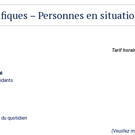
ifiques – Personnes en situati
Tarif horai
lisé
aidants
 du quotidien
(Veuillez m