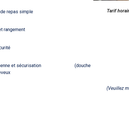
Tarif horai
aide repas simple
 et rangement
curité
 quotidienne et sécurisation (douche
heveux
(Veuillez m